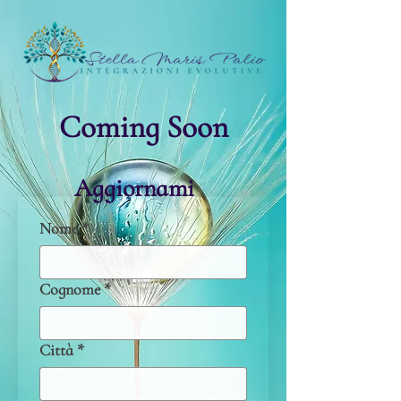
Coming Soon
Aggiornami
Nome
*
Cognome
*
Città
*