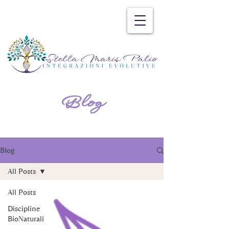
Blog
Blog
All Posts
All Posts
Discipline
BioNaturali