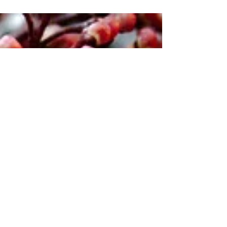
più spesso di Discipline Bio Naturali, ma
non sempre è chiaro cosa siano davvero. C’è
chi le confonde con pratiche esoteriche,
con la fuffa zen, chi pensa siano
semplicemente tecniche di rilassamento, o
spirtualità in generale,e chi invece le
considera strumenti importanti per il
benessere personale. In realtà le Discipline
Bio Naturali rappresentano un ambito
professionale specifico, con una definizione
precisa e con radici culturali