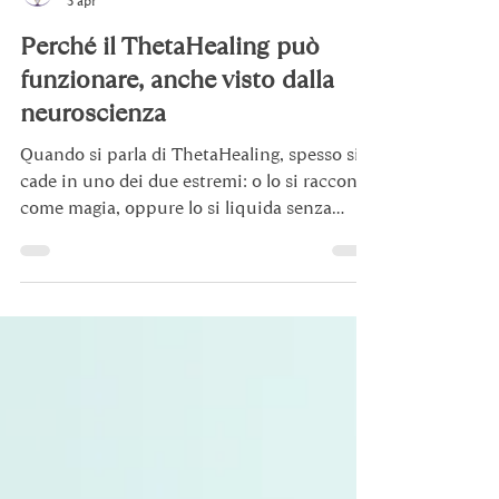
Stella Maris Palio
5 apr
Perché il ThetaHealing può
funzionare, anche visto dalla
neuroscienza
Quando si parla di ThetaHealing, spesso si
cade in uno dei due estremi: o lo si racconta
come magia, oppure lo si liquida senza
nemmeno provare a capire che cosa
potrebbe accadere, a livello psicofisiologico,
durante una sessione.