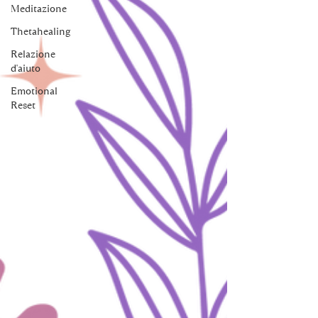
Meditazione
Thetahealing
Relazione
d'aiuto
Emotional
Reset