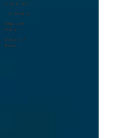
Meditazione
Thetahealing
Relazione
d'aiuto
Emotional
Reset