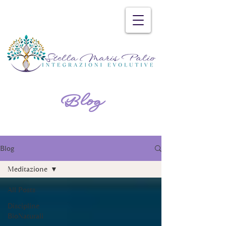
Blog
Blog
Meditazione
All Posts
Discipline
BioNaturali