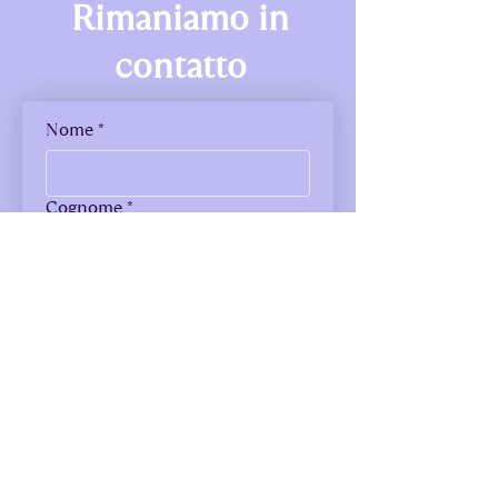
Rimaniamo in
contatto
Nome
*
Cognome
*
Città
*
La tua migliore email
*
Do il mio consenso per la 
privacy e GDPR - 
Visualizza 
Informativa
*