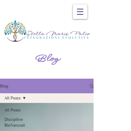
Blog
Blog
All Posts
All Posts
Discipline
BioNaturali