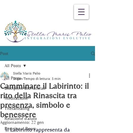
Post
All Posts
Stella Maris Palio
All Posts
21 gen
Tempo di lettura: 5 min
Camminare il Labirinto: il
Discipline BioNaturali
rito della Rinascita tra
Meditazione
presenza, simbolo e
Thetahealing
benessere
Relazione d'aiuto
Aggiornamento:
22 gen
Emotional Reset
Il Labirinto rappresenta da 