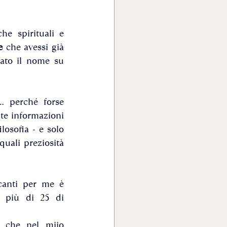
e spirituali e 
e 
che avessi già 
ato il nome su 
. perché forse 
te informazioni 
osofia - e solo 
uali preziosità 
canti per me è 
i più di 25 di 
 che nel miio 