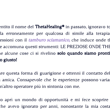
ntito il nome del 
ThetaHealing®
 in passato, ignoravo t
a erroneamente per qualcosa di simile alla terapia c
essioni con il
tamburo sciamanico,
che induce onde th
che accomuna questi strumenti: LE PREZIOSE ONDE THE
 alcune cose ci si rivelino 
solo
quando siamo pronti 
o giusto!
re questa forma di guarigione e ottenni il contatto dell
a amica. Consapevole che le esperienze possono variar
un'altro operatore più in sintonia con me. 
 aprì un mondo di opportunità e mi fece scoprire 
che avevo ignorato per anni, nonostante la mia costan