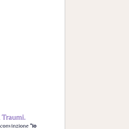
a Traumi.
 convinzione 
"io 