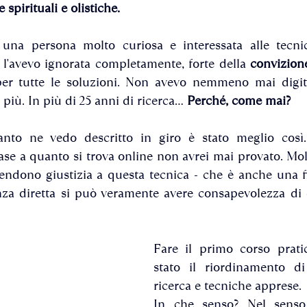
 spirituali e olistiche.
na persona molto curiosa e interessata alle tecnich
 l'avevo ignorata completamente, forte della 
convizion
per tutte le soluzioni. Non avevo nemmeno mai digit
più. In più di 25 anni di ricerca... 
Perché, come mai?
nto ne vedo descritto in giro è stato meglio così..
se a quanto si trova online non avrei mai provato. Mol
ndono giustizia a questa tecnica - che è anche una fil
nza diretta si può veramente avere consapevolezza di q
Fare il primo corso prati
stato il riordinamento d
ricerca e tecniche apprese. 
In che senso? Nel senso