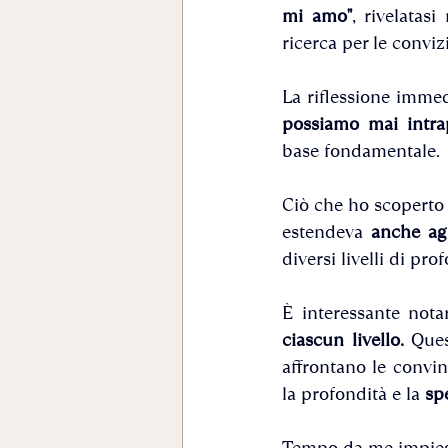
mi amo"
, rivelatas
ricerca per le conviz
La riflessione immed
possiamo mai intra
base fondamentale.
Ciò che ho scoperto
estendeva 
anche agl
diversi livelli di pr
È interessante nota
ciascun livello. 
Ques
affrontano le convi
la profondità e la 
spe
Tempo da me impiega