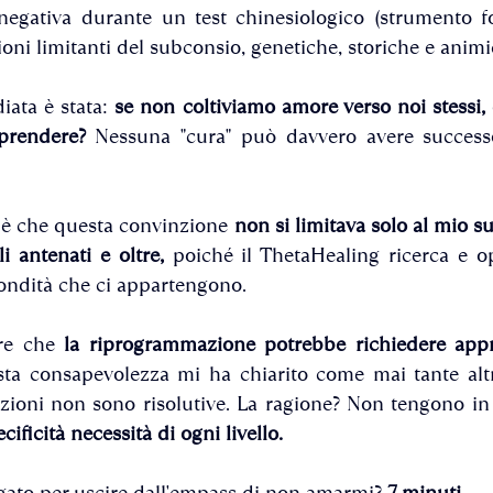
i negativa durante un test chinesiologico (strumento 
ioni limitanti del subconsio, genetiche, storiche e animi
iata è stata: 
se non coltiviamo amore verso noi stessi, 
prendere?
 Nessuna "cura" può davvero avere success
 è che questa convinzione 
non si limitava solo al mio s
i antenati e oltre, 
poiché il ThetaHealing ricerca e o
ofondità che ci appartengono.
re che 
la riprogrammazione potrebbe richiedere appro
ta consapevolezza mi ha chiarito come mai tante altr
nzioni non sono risolutive. La ragione? Non tengono in
cificità necessità di ogni livello.
to per uscire dall'empass di non amarmi? 
7 minuti.