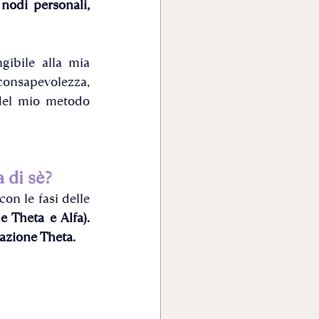
odi personali, 
ibile alla mia 
onsapevolezza, 
migliora la mia vita giorno dopo giorno, ed è strumento fondamentale del mio metodo 
 di sè?
n le fasi delle 
e Theta e Alfa). 
azione Theta.