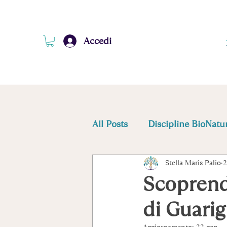
Accedi
All Posts
Discipline BioNatur
Stella Maris Palio
2
Emotional Reset
Scoprend
di Guari
Aggiornamento:
22 gen