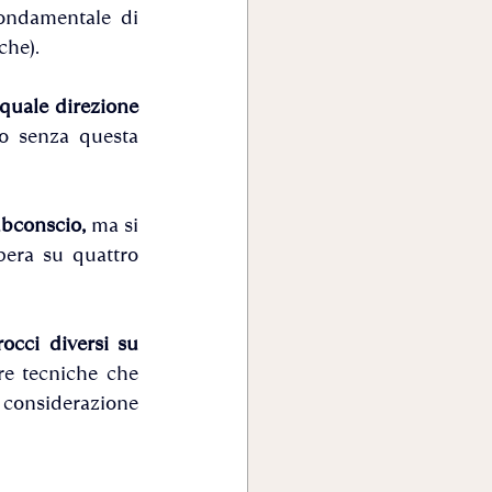
fondamentale di 
che). 
quale direzione 
o senza questa 
ubconscio,
 ma si 
pera su quattro 
cci diversi su 
e tecniche che 
 considerazione 