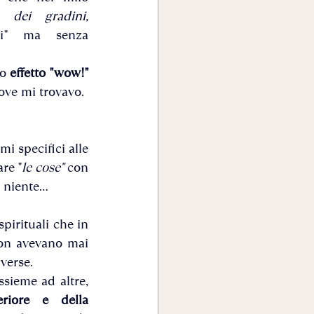
 dei gradini,
i" ma senza 
o 
effetto "wow!" 
ove mi trovavo. 
i specifici alle 
re "
le cose"
 con 
niente...
pirituali che in 
on avevano mai 
verse.
Se gli avessi dato ascolto non sarei qui a scrivere di questa tecnica che, assieme ad altre, 
riore e della 