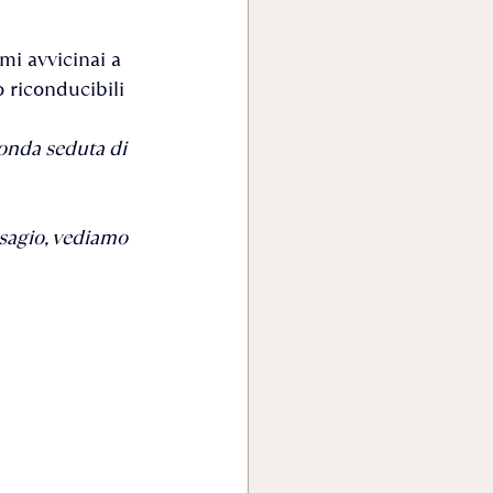
mi avvicinai a 
 riconducibili 
conda seduta di 
isagio, vediamo 