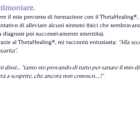
stimoniare.
re il mio percorso di formazione con il ThetaHealing®, 
ntativo di alleviare alcuni sintomi fisici che sembravano
a diagnosi poi successivamente smentita). 
razie al ThetaHealing®, mi raccontò entusiasta: 
"Alla se
arita".
 dissi... "tanto sto provando di tutto per sanare il mio d
à a scoprire, che ancora non conosco....!"