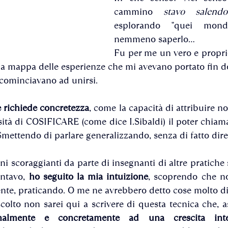
cammino 
stavo salendo
esplorando "quei mond
nemmeno saperlo...
Fu per me un vero e propri
la mappa delle esperienze che mi avevano portato fin d
ncominciavano ad unirsi.
le richiede concretezza
, come la capacità di attribuire nom
sità di COSIFICARE (come dice I.Sibaldi) il poter chiama
mettendo di parlare generalizzando, senza di fatto dire 
 scoraggianti da parte di insegnanti di altre pratiche s
ntavo, 
ho seguito la mia intuizione
, scoprendo che n
nte, praticando. O me ne avrebbero detto cose molto di
onalmente e concretamente ad una crescita inte